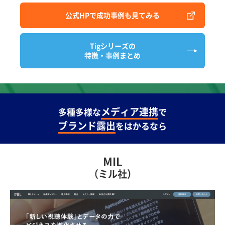
公式HPで成功事例も見てみる
Tigシリーズの
特徴・事例まとめ
メディア連携
多種多様な
で
ブランド露出
をはかるなら
MIL
（ミル社）