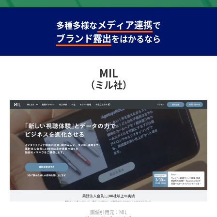
メディア連携
多種多様な
で
ブランド露出
をはかるなら
MIL
（ミル社）
画像引用元：MIL